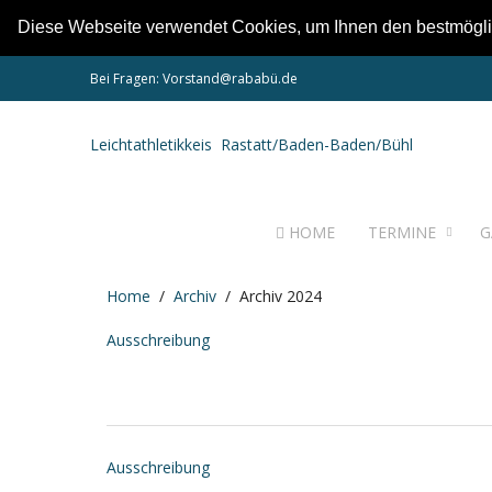
Diese Webseite verwendet Cookies, um Ihnen den bestmögli
Bei Fragen:
Vorstand@rababü.de
Leichtathletikkeis Rastatt/Baden-Baden/Bühl
HOME
TERMINE
G
Home
Archiv
Archiv 2024
Ausschreibung
Ausschreibung