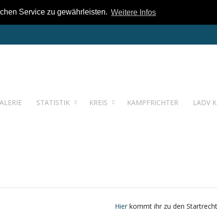
chen Service zu gewährleisten.
Weitere Infos
ALERIE
STATISTIK
KREIS
KAMPFRICHTER
LADV K
Hier
kommt ihr zu den Startrecht