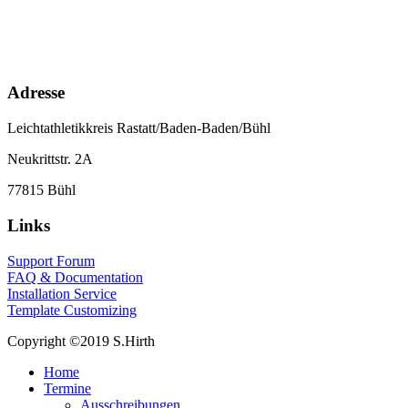
Adresse
Leichtathletikkreis Rastatt/Baden-Baden/Bühl
Neukrittstr. 2A
77815 Bühl
Links
Support Forum
FAQ & Documentation
Installation Service
Template Customizing
Copyright ©2019 S.Hirth
Home
Termine
Ausschreibungen