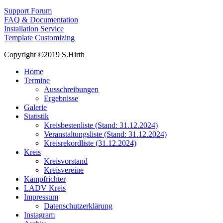
Support Forum
FAQ & Documentation
Installation Service
Template Customizing
Copyright ©2019 S.Hirth
Home
Termine
Ausschreibungen
Ergebnisse
Galerie
Statistik
Kreisbestenliste (Stand: 31.12.2024)
Veranstaltungsliste (Stand: 31.12.2024)
Kreisrekordliste (31.12.2024)
Kreis
Kreisvorstand
Kreisvereine
Kampfrichter
LADV Kreis
Impressum
Datenschutzerklärung
Instagram